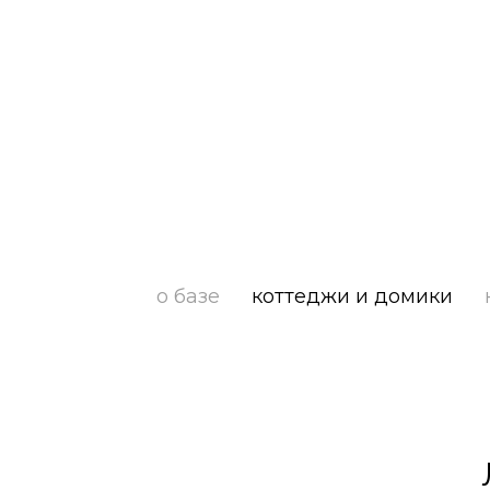
о базе
коттеджи и домики
Схема базы
Коттеджи
Парковка
Летние домики
Палаточный кемпинг